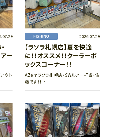
6.07.29
2026.07.29
FISHING
・
【ラソラ札幌店】夏を快適
ェアー
に！！オススメ！！クーラーボ
ックスコーナー！！
・アウト
AZemラソラ札幌店・SWルアー担当・佐
藤です！！…