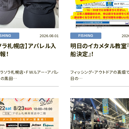
2026.08.01
202
ISHING
FISHING
ソラ札幌店】アパレル入
明日のイカメタル教室
報！
船決定』！
ラソラ札幌店・ＦＷルアー・アパレ
フィッシング・アウトドアの髙畑で
当の黒田…
日の…