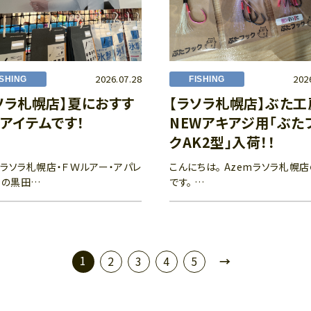
2026.07.28
202
ISHING
FISHING
ソラ札幌店】夏におすす
【ラソラ札幌店】ぶた
アイテムです！
NEWアキアジ用「ぶた
クAK2型」入荷！！
ラソラ札幌店・ＦＷルアー・アパレ
こんにちは。 Azemラソラ札幌
当の黒田…
です。 …
1
→
2
3
4
5