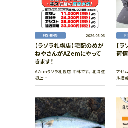
2026.08.03
FISHING
F
【ラソラ札幌店】宅配のめが
【ラ
ねやさんがAZemにやって
荷情
きます！
AZemラソラ札幌店 中林です。 北海道
アゼム
初上…
ル担