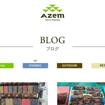
BLOG
ブログ
Zem
FISHING
OUTDOOR
PET