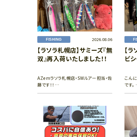
2026.08.06
FISHING
F
【ラソラ札幌店】サミーズ『無
【ラ
双』再入荷いたしました！！
ビシ
AZemラソラ札幌店・SWルアー担当・佐
こんに
藤です！！…
です。 